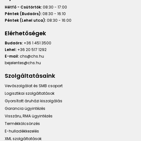
Hétfő - Csütörtök:
08:30 - 17:00
Péntek (Budaörs):
08:30 - 16:10
Péntek (Lehel utca):
08:30 - 16:00
Elérhetőségek
Budaörs:
+36 1 451 3500
Lehel:
+36 20 517 1292
E-mail:
chs@chs.hu
bejelentes@chs.hu
Szolgáltatásaink
Vevőszolgálat és SMB csoport
Logisztikai szolgáltatások
Gyorsított áruházi kiszolgálás
Garancia ügyintézés
Visszáru, RMA ügyintézés
Termékkölcsönzés
E-hulladékkezelés
XML szolgáltatások