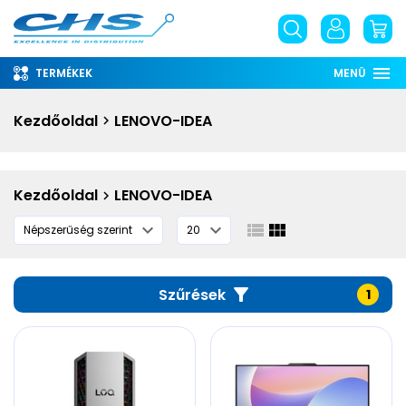
TERMÉKEK
MENÜ
Rólunk
Kezdőoldal
LENOVO-IDEA
Információ
Szolgáltatások
Kezdőoldal
LENOVO-IDEA
Letöltések
English
phone
Szűrések
1
email
place