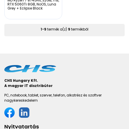
MD Ryzen 7 8745HX, 32GB, 1TB,
RTX 5060Ti 8GB, NoOS, Luna
Grey + Eclipse Black
1
-
9
termék a(z)
9
termékből
CHS Hungary Kft.
A magyar IT disztribútor
PC, notebook, tablet, szerver, telefon, alkatrész és szoftver
nagykereskedelem
Nyitvatartás