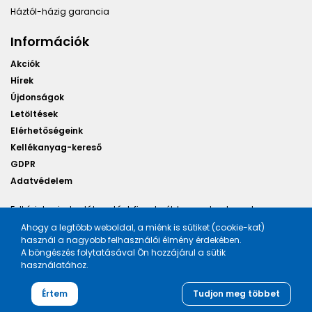
Háztól-házig garancia
Információk
Akciók
Hírek
Újdonságok
Letöltések
Elérhetőségeink
Kellékanyag-kereső
GDPR
Adatvédelem
Felhívjuk minden látogatónk figyelmét, hogy a honlapunkon
található képek illusztrációk, a változtatás jogát fenntartjuk.
Ahogy a legtöbb weboldal, a miénk is sütiket (cookie-kat)
használ a nagyobb felhasználói élmény érdekében.
A böngészés folytatásával Ön hozzájárul a sütik
használatához.
Tervezte és készítette:
Vision-Software, az Octopus 8 ERP
Értem
Tudjon meg többet
forgalmazója
.