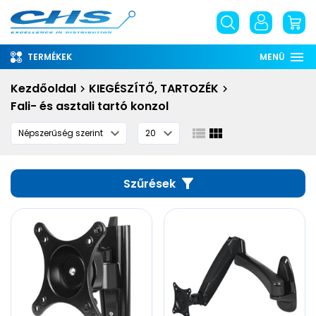
TERMÉKEK
MENÜ
Rólunk
Kezdőoldal
KIEGÉSZÍTŐ, TARTOZÉK
Fali- és asztali tartó konzol
Információ
Szolgáltatások
Letöltések
Szűrések
English
phone
email
place