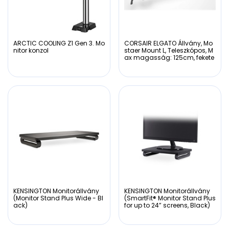
ARCTIC COOLING Z1 Gen 3. Mo
CORSAIR ELGATO Állvány, Mo
nitor konzol
staer Mount L, Teleszkópos, M
ax magasság: 125cm, fekete
KENSINGTON Monitorállvány
KENSINGTON Monitorállvány
(Monitor Stand Plus Wide - Bl
(SmartFit® Monitor Stand Plus
ack)
for up to 24” screens, Black)