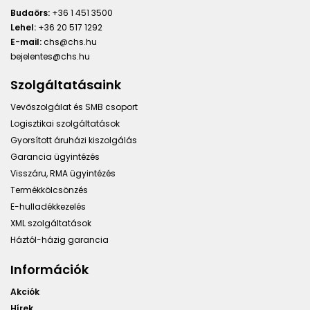
Budaörs:
+36 1 451 3500
Lehel:
+36 20 517 1292
E-mail:
chs@chs.hu
bejelentes@chs.hu
Szolgáltatásaink
Vevőszolgálat és SMB csoport
Logisztikai szolgáltatások
Gyorsított áruházi kiszolgálás
Garancia ügyintézés
Visszáru, RMA ügyintézés
Termékkölcsönzés
E-hulladékkezelés
XML szolgáltatások
Háztól-házig garancia
Információk
Akciók
Hírek