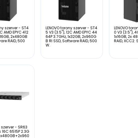
y szerver - ST4
LENOVO torony szerver - ST4
LENOVO toron
 4C AMD EPYC 412
5 V3 (3.5"), 12C AMD EPYC 44
0 V3 (3.5"), 
1x16GB, 2x480GB
64P 3.7GHz, 1x32GB, 2x960G
1x16GB, 2x 4
ware RAID, 500
B RI SSD, Software RAID, 500
RAID, XCC2: 
W.
 szerver - SR63
2x 16C 6515P 2.3G
 2x480GB+2x960