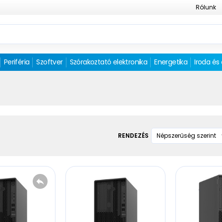
Rólunk
Periféria
Szoftver
Szórakoztató elektronika
Energetika
Iroda és
RENDEZÉS