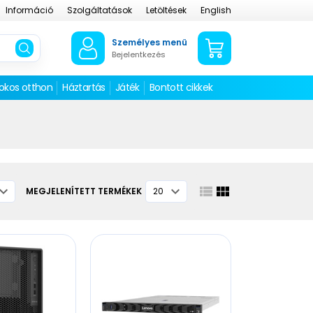
Információ
Szolgáltatások
Letöltések
English
Személyes menü
Bejelentkezés
 okos otthon
Háztartás
Játék
Bontott cikkek
MEGJELENÍTETT TERMÉKEK