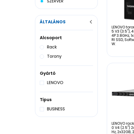
SZERVER
ÁLTALÁNOS
LENOVO toron
5 V3 (3.5"),
4P 3.8GHz, 
Alcsoport
RI SSD, Soft
W.
Rack
Torony
Gyártó
LENOVO
Típus
BUSINESS
LENOVO rack
0 V4 (2.5") 
Hz, 2x32GB,