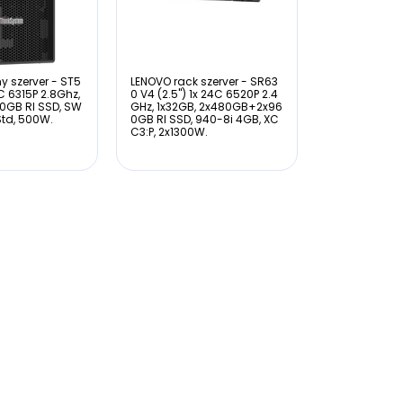
y szerver - ST5
LENOVO rack szerver - SR63
4C 6315P 2.8Ghz,
0 V4 (2.5") 1x 24C 6520P 2.4
80GB RI SSD, SW
GHz, 1x32GB, 2x480GB+2x96
Std, 500W.
0GB RI SSD, 940-8i 4GB, XC
C3:P, 2x1300W.