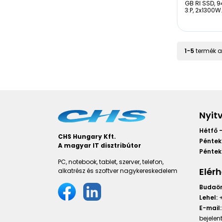
GB RI SSD, 
3:P, 2x1300W
1
-
5
termék a
Nyit
Hétfő -
CHS Hungary Kft.
Péntek
A magyar IT disztribútor
Péntek 
PC, notebook, tablet, szerver, telefon,
Elér
alkatrész és szoftver nagykereskedelem
Budaör
Lehel:
+
E-mail:
bejele