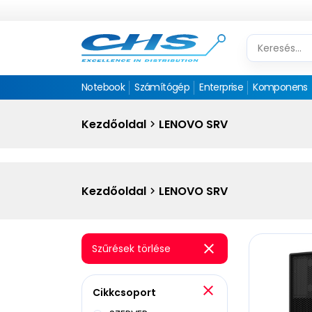
Notebook
Számítógép
Enterprise
Komponens
Kezdőoldal
LENOVO SRV
Kezdőoldal
LENOVO SRV
Szűrések törlése
Cikkcsoport