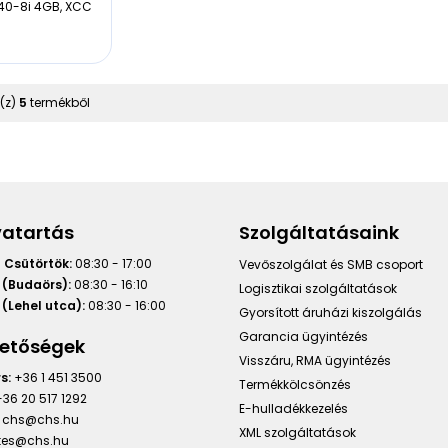
940-8i 4GB, XCC
.
(z)
5
termékből
vatartás
Szolgáltatásaink
 Csütörtök:
08:30 - 17:00
Vevőszolgálat és SMB csoport
 (Budaörs):
08:30 - 16:10
Logisztikai szolgáltatások
(Lehel utca):
08:30 - 16:00
Gyorsított áruházi kiszolgálás
Garancia ügyintézés
hetőségek
Visszáru, RMA ügyintézés
s:
+36 1 451 3500
Termékkölcsönzés
36 20 517 1292
E-hulladékkezelés
chs@chs.hu
XML szolgáltatások
ntes@chs.hu