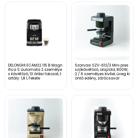
DELONGHI ECAM22.115.B Magn
Szarvasi SZV-612/3 Mini pres
ifica S automata 2 személye
szókávéfőző, olajzöld, 800W,
s kávéfőző, 13 őrlési fokozat, t
2 / 6 személyes kivitel, üveg ki
artály: 1,8 l, Fekete
öntő edény, zárócsavar