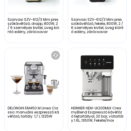
Szarvasi SZV-612/3 Mini pres
Szarvasi SZV-612/3 Mini pres
szókávéfőző, drapp, 800W, 2
szókávéfőző, fekete, 800W, 2 /
/ 6 személyes kivitel, üveg kiö
6 személyes kivitel, üveg kiönt
ntő edény, zárócsavar
ő edény, zárócsavar
DELONGHI EM450.M Linea Cla
HEINNER HEM-LK20DMLK Crea
ssic manuális eszpresszó ká
myBlend Eszpresszó kávéfőz
véfőző, tartály: 1,7 l, 1325W
ő tejtartállyal, 20 bar, víztartál
y:1.6L, 1350W, Fekete/Inox