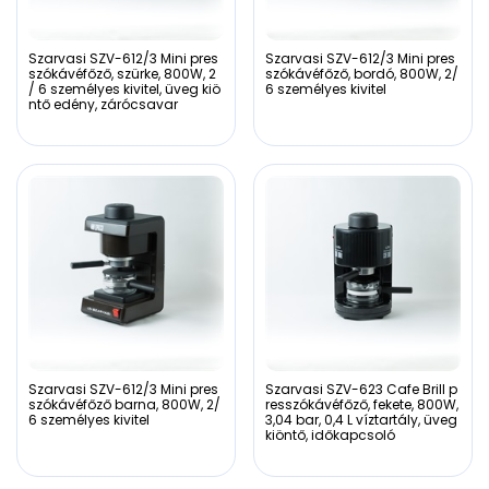
Szarvasi SZV-612/3 Mini pres
Szarvasi SZV-612/3 Mini pres
szókávéfőző, szürke, 800W, 2
szókávéfőző, bordó, 800W, 2/
/ 6 személyes kivitel, üveg kiö
6 személyes kivitel
ntő edény, zárócsavar
Szarvasi SZV-612/3 Mini pres
Szarvasi SZV-623 Cafe Brill p
szókávéfőző barna, 800W, 2/
resszókávéfőző, fekete, 800W,
6 személyes kivitel
3,04 bar, 0,4 L víztartály, üveg
kiöntő, időkapcsoló