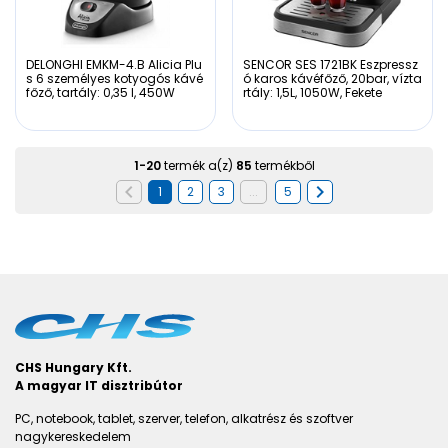
DELONGHI EMKM-4.B Alicia Plu
SENCOR SES 1721BK Eszpressz
s 6 személyes kotyogós kávé
ó karos kávéfőző, 20bar, vízta
főző, tartály: 0,35 l, 450W
rtály: 1,5L, 1050W, Fekete
1
-
20
termék a(z)
85
termékből
1
2
3
...
5
CHS Hungary Kft.
A magyar IT disztribútor
PC, notebook, tablet, szerver, telefon, alkatrész és szoftver
nagykereskedelem