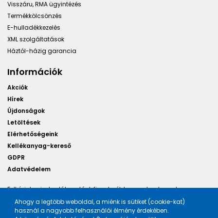
Visszáru, RMA ügyintézés
Termékkölcsönzés
E-hulladékkezelés
XML szolgáltatások
Háztól-házig garancia
Információk
Akciók
Hírek
Újdonságok
Letöltések
Elérhetőségeink
Kellékanyag-kereső
GDPR
Adatvédelem
Felhívjuk minden látogatónk figyelmét, hogy a honlapunkon
található képek illusztrációk, a változtatás jogát fenntartjuk.
Ahogy a legtöbb weboldal, a miénk is sütiket (cookie-kat)
használ a nagyobb felhasználói élmény érdekében.