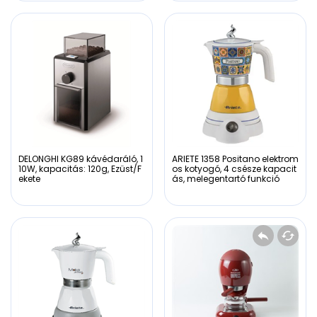
DELONGHI KG89 kávédaráló, 1
ARIETE 1358 Positano elektrom
10W, kapacitás: 120g, Ezüst/F
os kotyogó, 4 csésze kapacit
ekete
ás, melegentartó funkció