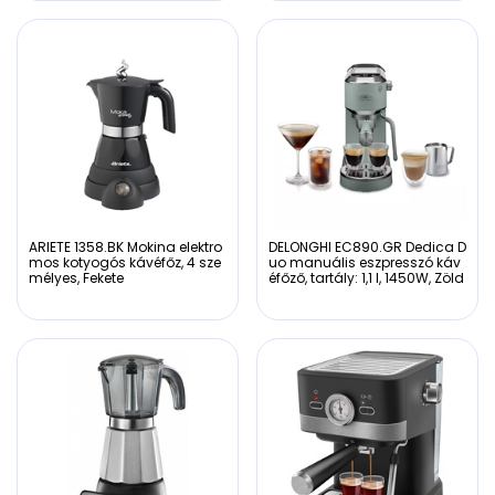
ARIETE 1358.BK Mokina elektro
DELONGHI EC890.GR Dedica D
mos kotyogós kávéfőz, 4 sze
uo manuális eszpresszó káv
mélyes, Fekete
éfőző, tartály: 1,1 l, 1450W, Zöld