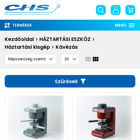
TERMÉKEK
MENÜ
Rólunk
Kezdőoldal
HÁZTARTÁSI ESZKÖZ
Háztartási kisgép
Kávézás
Információ
Szolgáltatások
Letöltések
Szűrések
English
phone
email
place