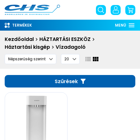
TERMÉKEK
MENÜ
Rólunk
Kezdőoldal
HÁZTARTÁSI ESZKÖZ
Háztartási kisgép
Vízadagoló
Információ
Szolgáltatások
Letöltések
Szűrések
English
phone
email
place