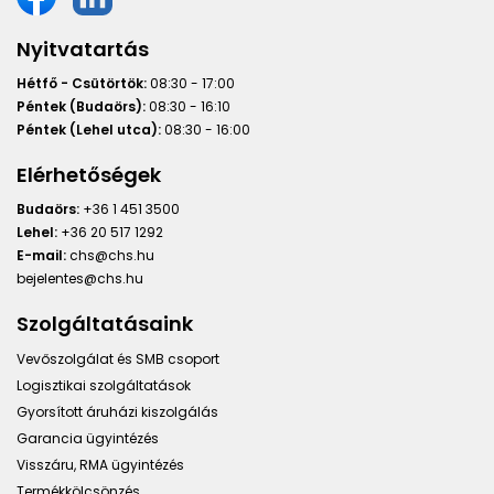
Nyitvatartás
Hétfő - Csütörtök:
08:30 - 17:00
Péntek (Budaörs):
08:30 - 16:10
Péntek (Lehel utca):
08:30 - 16:00
Elérhetőségek
Budaörs:
+36 1 451 3500
Lehel:
+36 20 517 1292
E-mail:
chs@chs.hu
bejelentes@chs.hu
Szolgáltatásaink
Vevőszolgálat és SMB csoport
Logisztikai szolgáltatások
Gyorsított áruházi kiszolgálás
Garancia ügyintézés
Visszáru, RMA ügyintézés
Termékkölcsönzés