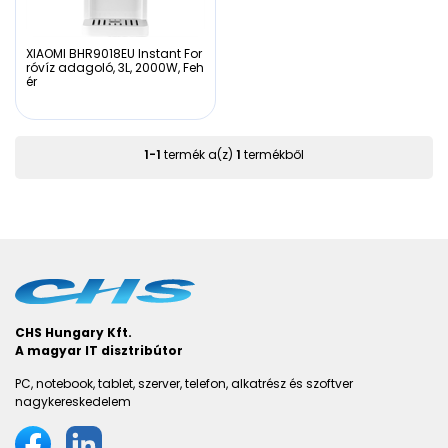
XIAOMI BHR9018EU Instant For
róvíz adagoló, 3L, 2000W, Feh
ér
1
-
1
termék a(z)
1
termékből
CHS Hungary Kft.
A magyar IT disztribútor
PC, notebook, tablet, szerver, telefon, alkatrész és szoftver
nagykereskedelem