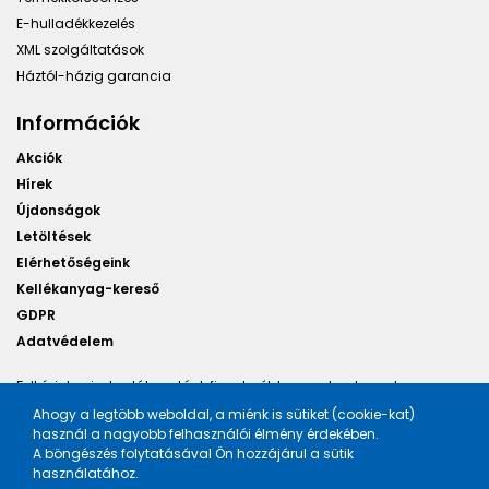
E-hulladékkezelés
XML szolgáltatások
Háztól-házig garancia
Információk
Akciók
Hírek
Újdonságok
Letöltések
Elérhetőségeink
Kellékanyag-kereső
GDPR
Adatvédelem
Felhívjuk minden látogatónk figyelmét, hogy a honlapunkon
található képek illusztrációk, a változtatás jogát fenntartjuk.
Ahogy a legtöbb weboldal, a miénk is sütiket (cookie-kat)
használ a nagyobb felhasználói élmény érdekében.
A böngészés folytatásával Ön hozzájárul a sütik
használatához.