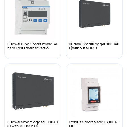
Huawei Luna Smart Power Se
Huawei SmartLogger 3000A0
nsor Fast Ethernet verzió
1 (without MBUS)
Huawei SmartLogger 3000A0
Fronius Smart Meter TS 100A-
3 (with MBUS; PLC)
1 1F