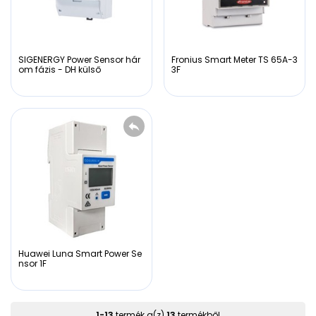
SIGENERGY Power Sensor hár
Fronius Smart Meter TS 65A-3
om fázis - DH külső
3F
Huawei Luna Smart Power Se
nsor 1F
1
-
13
termék a(z)
13
termékből