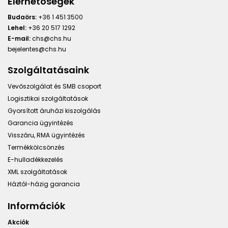
Elérhetőségek
Budaörs:
+36 1 451 3500
Lehel:
+36 20 517 1292
E-mail:
chs@chs.hu
bejelentes@chs.hu
Szolgáltatásaink
Vevőszolgálat és SMB csoport
Logisztikai szolgáltatások
Gyorsított áruházi kiszolgálás
Garancia ügyintézés
Visszáru, RMA ügyintézés
Termékkölcsönzés
E-hulladékkezelés
XML szolgáltatások
Háztól-házig garancia
Információk
Akciók