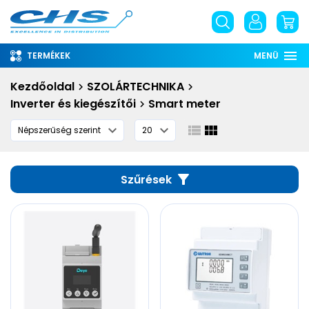
TERMÉKEK
MENÜ
Rólunk
Kezdőoldal
SZOLÁRTECHNIKA
Inverter és kiegészítői
Smart meter
Információ
Szolgáltatások
Letöltések
Szűrések
English
phone
email
place