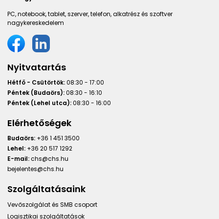
PC, notebook, tablet, szerver, telefon, alkatrész és szoftver
nagykereskedelem
Nyitvatartás
Hétfő - Csütörtök:
08:30 - 17:00
Péntek (Budaörs):
08:30 - 16:10
Péntek (Lehel utca):
08:30 - 16:00
Elérhetőségek
Budaörs:
+36 1 451 3500
Lehel:
+36 20 517 1292
E-mail:
chs@chs.hu
bejelentes@chs.hu
Szolgáltatásaink
Vevőszolgálat és SMB csoport
Logisztikai szolgáltatások