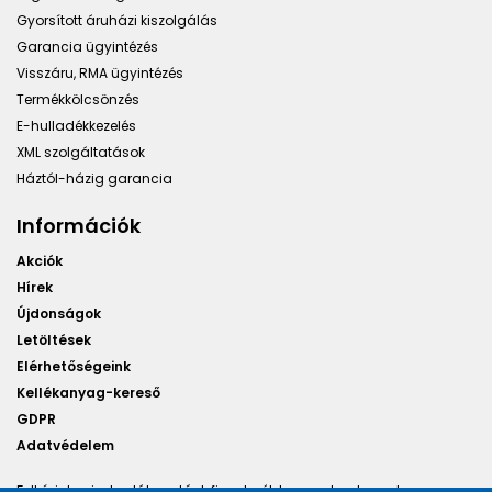
Gyorsított áruházi kiszolgálás
Garancia ügyintézés
Visszáru, RMA ügyintézés
Termékkölcsönzés
E-hulladékkezelés
XML szolgáltatások
Háztól-házig garancia
Információk
Akciók
Hírek
Újdonságok
Letöltések
Elérhetőségeink
Kellékanyag-kereső
GDPR
Adatvédelem
Felhívjuk minden látogatónk figyelmét, hogy a honlapunkon