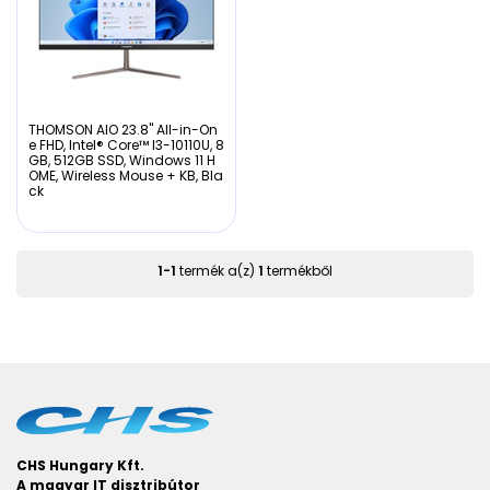
THOMSON AIO 23.8" All-in-On
e FHD, Intel® Core™ I3-10110U, 8
GB, 512GB SSD, Windows 11 H
OME, Wireless Mouse + KB, Bla
ck
1
-
1
termék a(z)
1
termékből
CHS Hungary Kft.
A magyar IT disztribútor