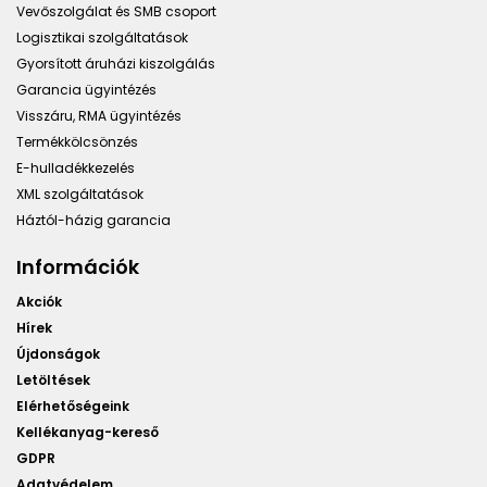
Vevőszolgálat és SMB csoport
Logisztikai szolgáltatások
Gyorsított áruházi kiszolgálás
Garancia ügyintézés
Visszáru, RMA ügyintézés
Termékkölcsönzés
E-hulladékkezelés
XML szolgáltatások
Háztól-házig garancia
Információk
Akciók
Hírek
Újdonságok
Letöltések
Elérhetőségeink
Kellékanyag-kereső
GDPR
Adatvédelem