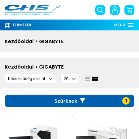
TERMÉKEK
MENÜ
Rólunk
Kezdőoldal
GIGABYTE
Információ
Szolgáltatások
Kezdőoldal
GIGABYTE
Letöltések
English
phone
Szűrések
1
email
place