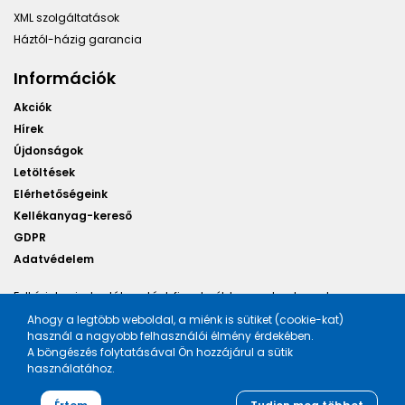
XML szolgáltatások
Háztól-házig garancia
Információk
Akciók
Hírek
Újdonságok
Letöltések
Elérhetőségeink
Kellékanyag-kereső
GDPR
Adatvédelem
Felhívjuk minden látogatónk figyelmét, hogy a honlapunkon
található képek illusztrációk, a változtatás jogát fenntartjuk.
Ahogy a legtöbb weboldal, a miénk is sütiket (cookie-kat)
használ a nagyobb felhasználói élmény érdekében.
A böngészés folytatásával Ön hozzájárul a sütik
használatához.
Tervezte és készítette:
Vision-Software, az Octopus 8 ERP