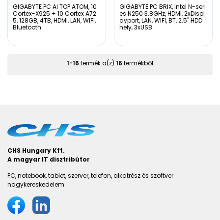
GIGABYTE PC AI TOP ATOM, 10
GIGABYTE PC BRIX, Intel N-seri
Cortex-X925 + 10 Cortex A72
es N250 3.8GHz, HDMI, 2xDispl
5, 128GB, 4TB, HDMI, LAN, WIFI,
ayport, LAN, WIFI, BT, 2.5" HDD
Bluetooth
hely, 3xUSB
1
-
16
termék a(z)
16
termékből
CHS Hungary Kft.
A magyar IT disztribútor
PC, notebook, tablet, szerver, telefon, alkatrész és szoftver
nagykereskedelem