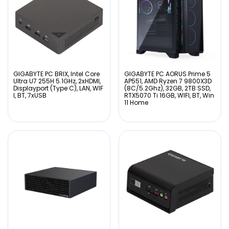
GIGABYTE PC BRIX, Intel Core
GIGABYTE PC AORUS Prime 5
Ultra U7 255H 5.1GHz, 2xHDMI,
AP551, AMD Ryzen 7 9800X3D
Displayport (Type C), LAN, WIF
(8C/5.2Ghz), 32GB, 2TB SSD,
I, BT, 7xUSB
RTX5070 Ti 16GB, WIFI, BT, Win
11 Home