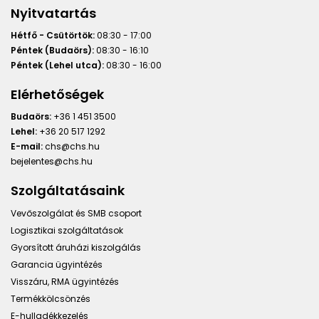
Nyitvatartás
Hétfő - Csütörtök:
08:30 - 17:00
Péntek (Budaörs):
08:30 - 16:10
Péntek (Lehel utca):
08:30 - 16:00
Elérhetőségek
Budaörs:
+36 1 451 3500
Lehel:
+36 20 517 1292
E-mail:
chs@chs.hu
bejelentes@chs.hu
Szolgáltatásaink
Vevőszolgálat és SMB csoport
Logisztikai szolgáltatások
Gyorsított áruházi kiszolgálás
Garancia ügyintézés
Visszáru, RMA ügyintézés
Termékkölcsönzés
E-hulladékkezelés