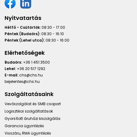
Nyitvatartás
Hétfő - Csütörtök:
08:30 - 17:00
Péntek (Budaörs):
08:30 - 16:10
Péntek (Lehel utca):
08:30 - 16:00
Elérhetőségek
Budaörs:
+36 1 451 3500
Lehel:
+36 20 517 1292
E-mail:
chs@chs.hu
bejelentes@chs.hu
Szolgáltatásaink
Vevőszolgálat és SMB csoport
Logisztikai szolgáltatások
Gyorsított áruházi kiszolgálás
Garancia ügyintézés
Visszáru, RMA ügyintézés