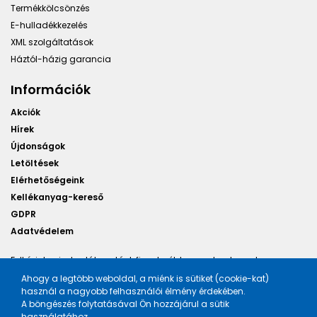
Termékkölcsönzés
E-hulladékkezelés
XML szolgáltatások
Háztól-házig garancia
Információk
Akciók
Hírek
Újdonságok
Letöltések
Elérhetőségeink
Kellékanyag-kereső
GDPR
Adatvédelem
Felhívjuk minden látogatónk figyelmét, hogy a honlapunkon
található képek illusztrációk, a változtatás jogát fenntartjuk.
Ahogy a legtöbb weboldal, a miénk is sütiket (cookie-kat)
használ a nagyobb felhasználói élmény érdekében.
A böngészés folytatásával Ön hozzájárul a sütik
használatához.