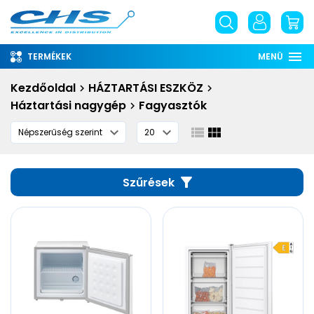
TERMÉKEK
MENÜ
Rólunk
Kezdőoldal
HÁZTARTÁSI ESZKÖZ
Háztartási nagygép
Fagyasztók
Információ
Szolgáltatások
Letöltések
Szűrések
English
phone
email
place