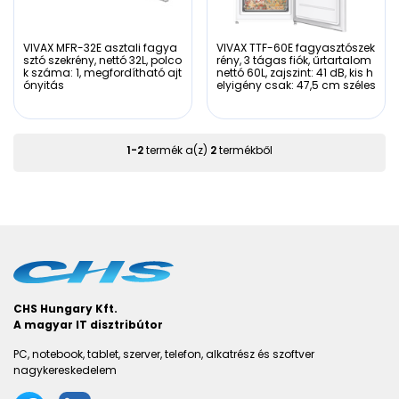
VIVAX MFR-32E asztali fagya
VIVAX TTF-60E fagyasztószek
sztó szekrény, nettó 32L, polco
rény, 3 tágas fiók, űrtartalom
k száma: 1, megfordítható ajt
nettó 60L, zajszint: 41 dB, kis h
ónyitás
elyigény csak: 47,5 cm széles
1
-
2
termék a(z)
2
termékből
CHS Hungary Kft.
A magyar IT disztribútor
PC, notebook, tablet, szerver, telefon, alkatrész és szoftver
nagykereskedelem