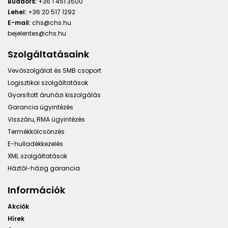
Budaörs:
+36 1 451 3500
Lehel:
+36 20 517 1292
E-mail:
chs@chs.hu
bejelentes@chs.hu
Szolgáltatásaink
Vevőszolgálat és SMB csoport
Logisztikai szolgáltatások
Gyorsított áruházi kiszolgálás
Garancia ügyintézés
Visszáru, RMA ügyintézés
Termékkölcsönzés
E-hulladékkezelés
XML szolgáltatások
Háztól-házig garancia
Információk
Akciók
Hírek