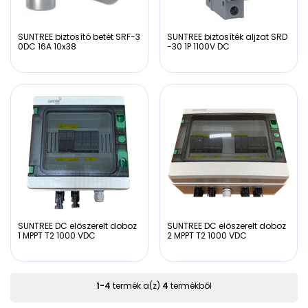
SUNTREE biztosító betét SRF-3
SUNTREE biztosíték aljzat SRD
0DC 16A 10x38
-30 1P 1100V DC
SUNTREE DC előszerelt doboz
SUNTREE DC előszerelt doboz
1 MPPT T2 1000 VDC
2 MPPT T2 1000 VDC
1
-
4
termék a(z)
4
termékből