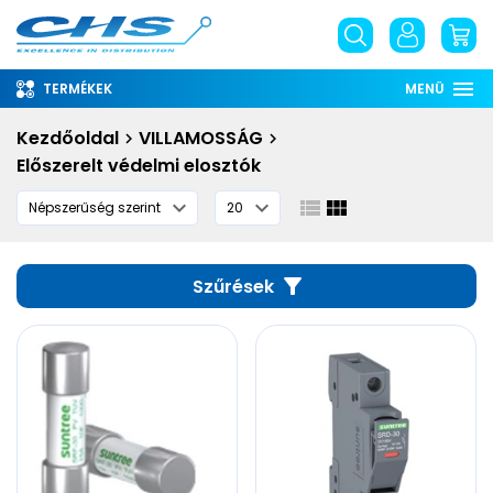
TERMÉKEK
MENÜ
Rólunk
Kezdőoldal
VILLAMOSSÁG
Előszerelt védelmi elosztók
Információ
Szolgáltatások
Letöltések
Szűrések
English
phone
email
place