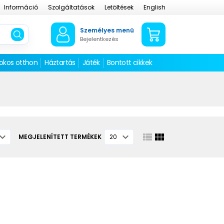
Információ
Szolgáltatások
Letöltések
English
Személyes menü
Bejelentkezés
 okos otthon
Háztartás
Játék
Bontott cikkek
MEGJELENÍTETT TERMÉKEK