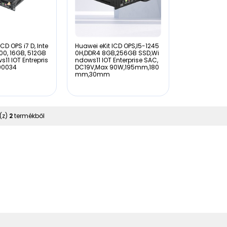
CD OPS i7 D, Inte
Huawei eKit ICD OPS,I5-1245
700, 16GB, 512GB
0H,DDR4 8GB,256GB SSD,Wi
11 IOT Entrepris
ndows11 IOT Enterprise SAC,
90034
DC19V,Max 90W,195mm,180
mm,30mm
(z)
2
termékből