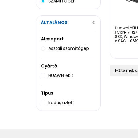
SZÁMÍTÓGÉP
ÁLTALÁNOS
Huawei eKit I
l Core I7-12
SSD, Windows
Alcsoport
e SAC - 061
Asztali számítógép
Gyártó
1
-
2
termék a
HUAWEI eKit
Típus
Irodai, üzleti