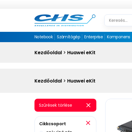
Notebook
Számítógép
Enterprise
Komponens
Kezdőoldal
Huawei eKit
Kezdőoldal
Huawei eKit
Szűrések törlése
Cikkcsoport