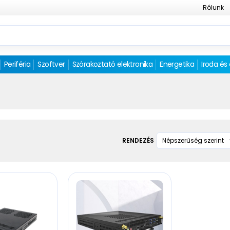
Rólunk
Periféria
Szoftver
Szórakoztató elektronika
Energetika
Iroda és
RENDEZÉS