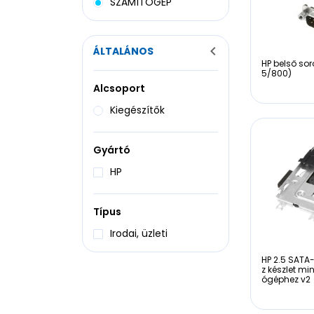
SZÁMÍTÓGÉP
ÁLTALÁNOS
HP belső sor
5/800)
Alcsoport
Kiegészítők
Gyártó
HP
Típus
Irodai, üzleti
HP 2.5 SATA
z készlet mi
ógéphez v2