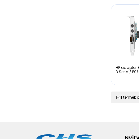
HP adapter
3 Serial/ PS/
1
-
11
termék 
Nyit