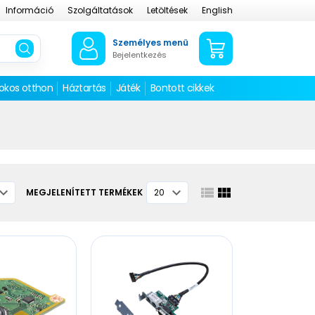
Információ
Szolgáltatások
Letöltések
English
Személyes menü
Bejelentkezés
 okos otthon
Háztartás
Játék
Bontott cikkek
MEGJELENÍTETT TERMÉKEK