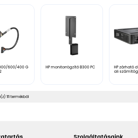
 800/600/400 G
HP monitorrögzítő B300 PC
HP zárható d
2
ali számító
a(z)
11
termékből
vatartás
Szolgáltatásaink