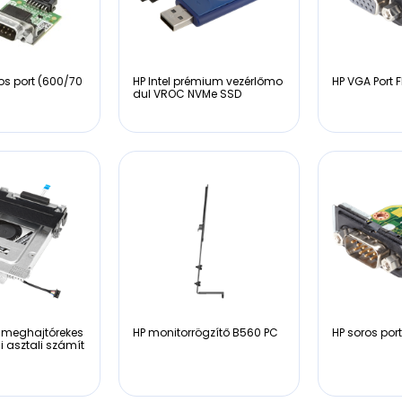
os port (600/70
HP Intel prémium vezérlőmo
HP VGA Port F
dul VROC NVMe SSD
-meghajtórekes
HP monitorrögzítő B560 PC
HP soros port
ni asztali számít