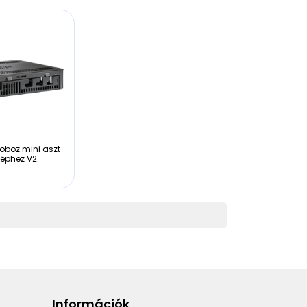
oboz mini aszt
géphez V2
Információk