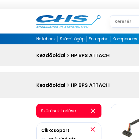
Notebook
Számítógép
Enterprise
Komponens
Kezdőoldal
HP BPS ATTACH
Kezdőoldal
HP BPS ATTACH
Szűrések törlése
Cikkcsoport