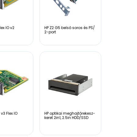
lex IO v2
HP Z2 G5 belső soros és PS/
2-port
 v3 Flex IO
HP optikai meghajtórekesz-
keret 2in1, 2.5in HDD/SSD