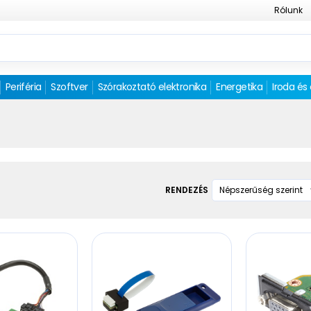
Rólunk
Periféria
Szoftver
Szórakoztató elektronika
Energetika
Iroda és
RENDEZÉS