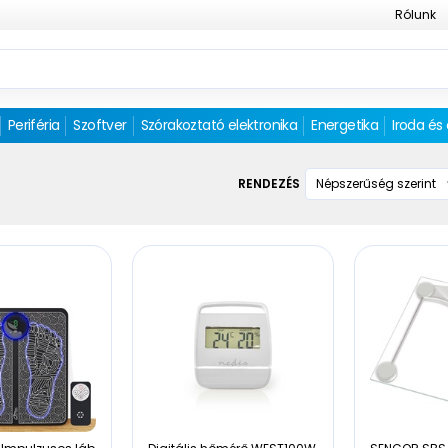
Rólunk
Periféria
Szoftver
Szórakoztató elektronika
Energetika
Iroda és
RENDEZÉS