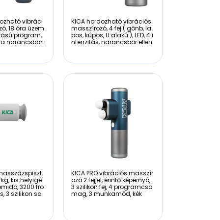
ozható vibráci
KICA hordozható vibrációs
ó, 18 óra üzem
masszírozó, 4 fej ( gönb, la
zitású program,
pos, kúpos, U alakú ), LED, 4 i
 a narancsbőrt
ntenzitás, narancsbőr ellen
 masszázspiszt
KICA PRO vibrációs masszír
 kg, kis helyigé
ozó 2 fejjel, érintő képernyő,
emidő, 3200 fro
3 szilikon fej, 4 programcso
s, 3 szilikon sa
mag, 3 munkamód, kék