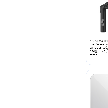
KICA EVO pro
rációs mass
tó fogantyú,
szög, 10 kg / 
ekete