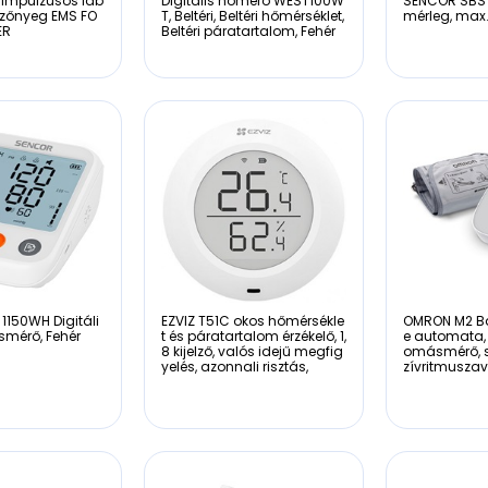
Impulzusos láb
Digitális hőmérő WEST100W
SENCOR SBS 
zőnyeg EMS FO
T, Beltéri, Beltéri hőmérséklet,
mérleg, max
ER
Beltéri páratartalom, Fehér
1150WH Digitáli
EZVIZ T51C okos hőmérsékle
OMRON M2 Bas
mérő, Fehér
t és páratartalom érzékelő, 1,
e automata, 
8 kijelző, valós idejű megfig
omásmérő, s
yelés, azonnali risztás,
zívritmuszav