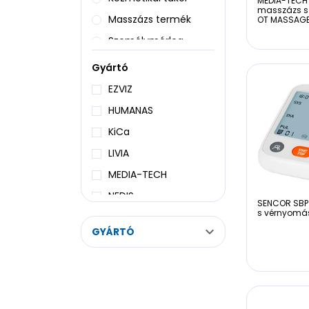
MEDIA-TECH 
masszázs s
Masszázs termék
OT MASSAG
Személymérleg
Vérnyomásmérő
Gyártó
EZVIZ
HUMANAS
KiCa
LIVIA
MEDIA-TECH
NEDIS
SENCOR SBP 
s vérnyomás
OMRON
GYÁRTÓ
SENCOR
SILVERLINE
XIAOMI