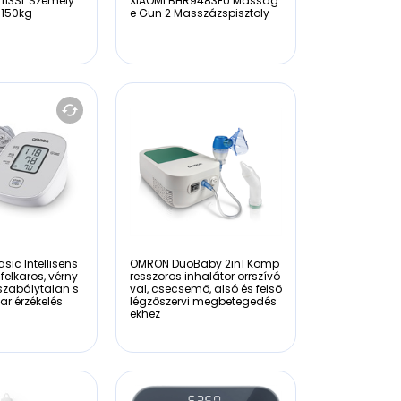
113SL Személy
XIAOMI BHR9483EU Massag
.150kg
e Gun 2 Masszázspisztoly
ic Intellisens
OMRON DuoBaby 2in1 Komp
felkaros, vérny
resszoros inhalátor orrszívó
zabálytalan s
val, csecsemő, alsó és felső
ar érzékelés
légzőszervi megbetegedés
ekhez