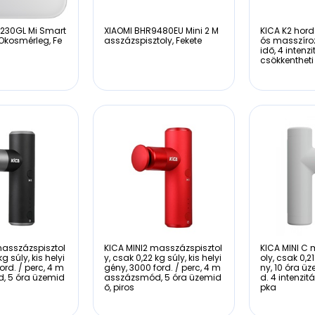
230GL Mi Smart
XIAOMI BHR9480EU Mini 2 M
KICA K2 hord
Okosmérleg, Fe
asszázspisztoly, Fekete
ós masszíroz
idő, 4 inten
csökkentheti
masszázspisztol
KICA MINI2 masszázspisztol
KICA MINI C
kg súly, kis helyi
y, csak 0,22 kg súly, kis helyi
oly, csak 0,21
ord. / perc, 4 m
gény, 3000 ford. / perc, 4 m
ny, 10 óra üz
, 5 óra üzemid
asszázsmód, 5 óra üzemid
d. 4 intenzitá
ő, piros
pka