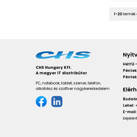
1
-
20
termék 
Nyit
Hétfő -
CHS Hungary Kft.
Péntek
A magyar IT disztribútor
Péntek 
PC, notebook, tablet, szerver, telefon,
Elér
alkatrész és szoftver nagykereskedelem
Budaör
Lehel:
+
E-mail:
bejele