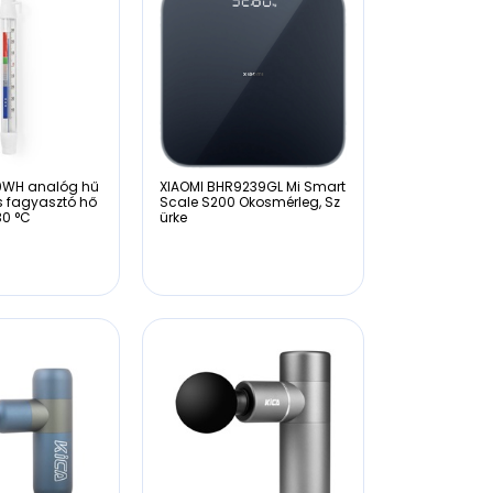
10WH analóg hű
XIAOMI BHR9239GL Mi Smart
s fagyasztó hő
Scale S200 Okosmérleg, Sz
30 °C
ürke