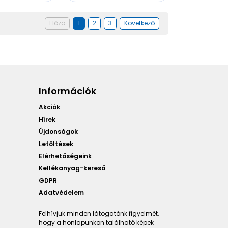
Előző
1
2
3
Következő
Információk
Akciók
Hírek
Újdonságok
Letöltések
Elérhetőségeink
Kellékanyag-kereső
GDPR
Adatvédelem
Felhívjuk minden látogatónk figyelmét,
hogy a honlapunkon található képek