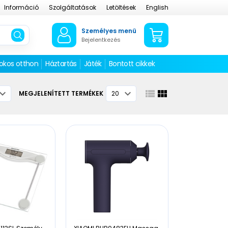
Információ
Szolgáltatások
Letöltések
English
Személyes menü
Bejelentkezés
 okos otthon
Háztartás
Játék
Bontott cikkek
MEGJELENÍTETT TERMÉKEK