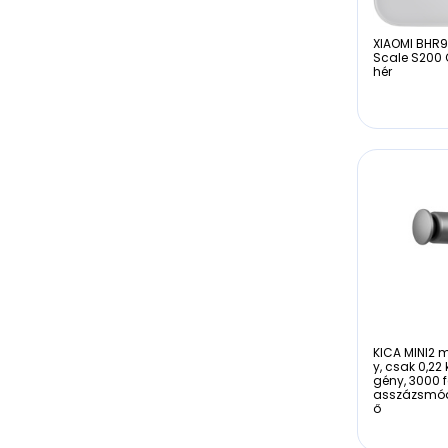
XIAOMI BHR9
Scale S200 
hér
KICA MINI2 
y, csak 0,22 
gény, 3000 f
asszázsmód
ő