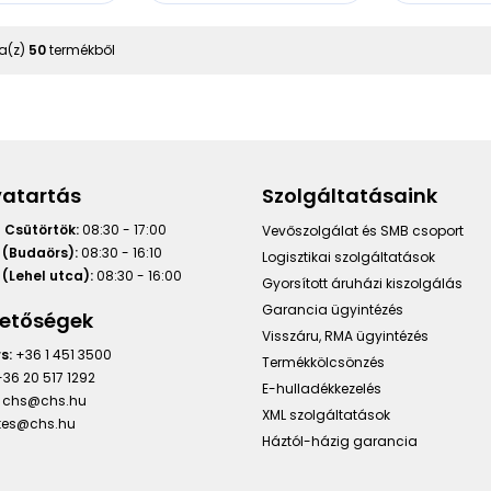
a(z)
50
termékből
vatartás
Szolgáltatásaink
 Csütörtök:
08:30 - 17:00
Vevőszolgálat és SMB csoport
 (Budaörs):
08:30 - 16:10
Logisztikai szolgáltatások
(Lehel utca):
08:30 - 16:00
Gyorsított áruházi kiszolgálás
Garancia ügyintézés
hetőségek
Visszáru, RMA ügyintézés
s:
+36 1 451 3500
Termékkölcsönzés
36 20 517 1292
E-hulladékkezelés
chs@chs.hu
XML szolgáltatások
ntes@chs.hu
Háztól-házig garancia