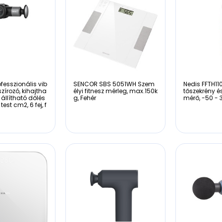
fesszionális vib
SENCOR SBS 5051WH Szem
Nedis FFTH1
zírozó, kihajtha
élyi fitnesz mérleg, max.150k
tőszekrény é
 állítható dőlés
g, Fehér
mérő, -50 - 
test cm2, 6 fej, f