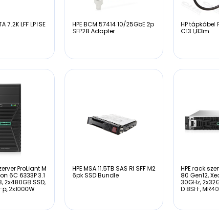
A 7.2K LFF LP ISE
HPE BCM 57414 10/25GbE 2p
HP tápkábel 
SFP28 Adapter
C13 1,83m
zerver ProLiant M
HPE MSA 11.5TB SAS RI SFF M2
HPE rack szer
eon 6C 6333P 3.1
6pk SSD Bundle
80 Gen12, Xe
B, 2x480GB SSD,
30GHz, 2x32
i-p, 2x1000W
D 8SFF, MR40