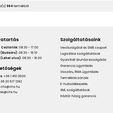
a(z)
964
termékből
vatartás
Szolgáltatásaink
 Csütörtök:
08:30 - 17:00
Vevőszolgálat és SMB csoport
 (Budaörs):
08:30 - 16:10
Logisztikai szolgáltatások
(Lehel utca):
08:30 - 16:00
Gyorsított áruházi kiszolgálás
Garancia ügyintézés
hetőségek
Visszáru, RMA ügyintézés
s:
+36 1 451 3500
Termékkölcsönzés
36 20 517 1292
E-hulladékkezelés
chs@chs.hu
XML szolgáltatások
ntes@chs.hu
Háztól-házig garancia