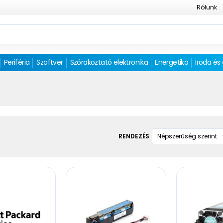
Rólunk
Periféria
Szoftver
Szórakoztató elektronika
Energetika
Iroda és
RENDEZÉS