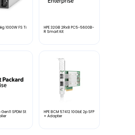
ég 1000W FS Ti
HPE 32GB 2Rx8 PC5-5600B-
R Smart Kit
 Gen11 SPDM St
HPE BCM 57412 10GbE 2p SFP
ller
+ Adapter