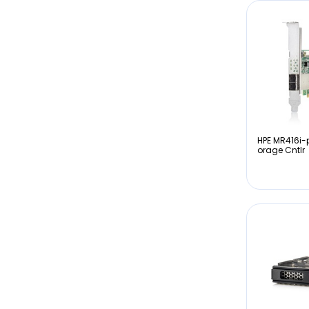
HPE MR416i-
orage Cntlr