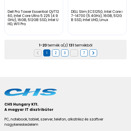
Dell Pro Tower Essential QVT12
DELL Slim ECS1250, Intel Core i
60, Intel Core Ultra 5 225 (4.9
7-14700 (5.4GHz), 16GB, 512G
GHz), 16GB, 512GB SSD, Intel U
B SSD, Intel UHD, Linux
HD, W11 Pro
1
-
20
termék a(z)
131
termékből
1
2
3
...
7
CHS Hungary Kft.
A magyar IT disztribútor
PC, notebook, tablet, szerver, telefon, alkatrész és szoftver
nagykereskedelem