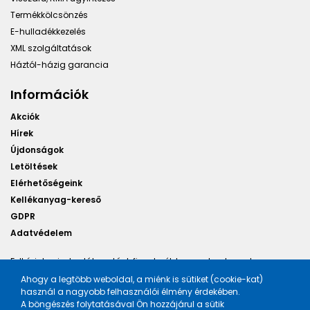
Termékkölcsönzés
E-hulladékkezelés
XML szolgáltatások
Háztól-házig garancia
Információk
Akciók
Hírek
Újdonságok
Letöltések
Elérhetőségeink
Kellékanyag-kereső
GDPR
Adatvédelem
Felhívjuk minden látogatónk figyelmét, hogy a honlapunkon
található képek illusztrációk, a változtatás jogát fenntartjuk.
Ahogy a legtöbb weboldal, a miénk is sütiket (cookie-kat)
használ a nagyobb felhasználói élmény érdekében.
A böngészés folytatásával Ön hozzájárul a sütik