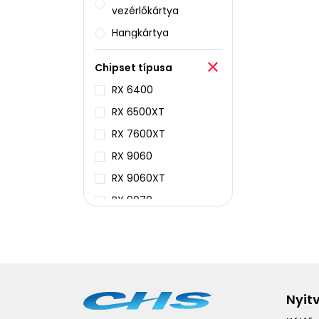
vezérlőkártya
Hangkártya
Ház
Chipset típusa
Hűtés
RX 6400
Kiegészítők
RX 6500XT
Memória
RX 7600XT
Merevlemez
RX 9060
Optikai meghajtó
RX 9060XT
Processzor
RX 9070
RAID vezérlő
RX 9070GRE
SSD
RX 9070XT
Tápegység
Nyit