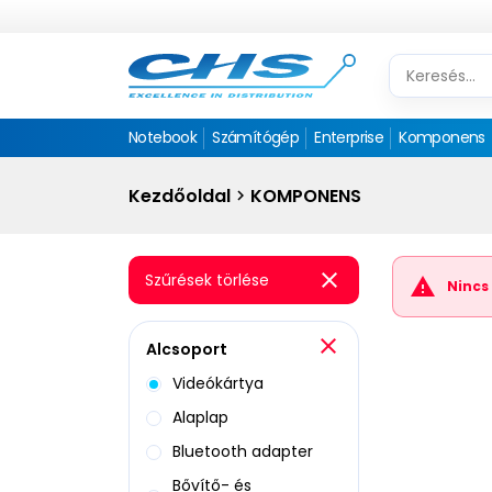
Notebook
Számítógép
Enterprise
Komponens
Kezdőoldal
KOMPONENS
Szűrések törlése
Nincs 
Alcsoport
Videókártya
Alaplap
Bluetooth adapter
Bővítő- és