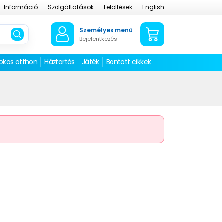
Információ
Szolgáltatások
Letöltések
English
Személyes menü
Bejelentkezés
 okos otthon
Háztartás
Játék
Bontott cikkek