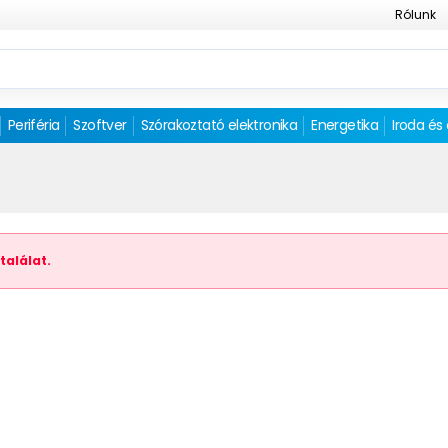
Rólunk
Periféria
Szoftver
Szórakoztató elektronika
Energetika
Iroda és
találat.